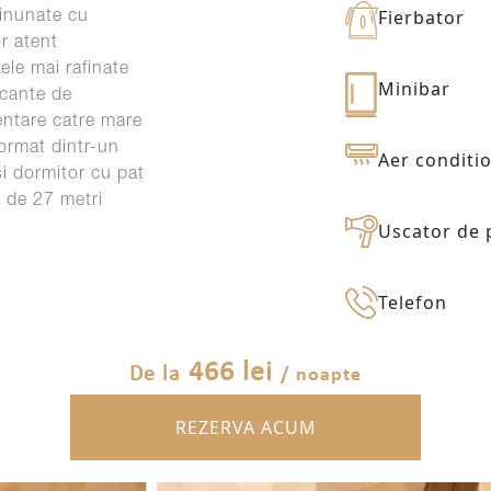
Fierbator
minunate cu
or atent
ele mai rafinate
Minibar
acante de
ientare catre mare
format dintr-un
Aer conditi
si dormitor cu pat
 de 27 metri
Uscator de 
Telefon
466 lei
/ noapte
De la
REZERVA ACUM