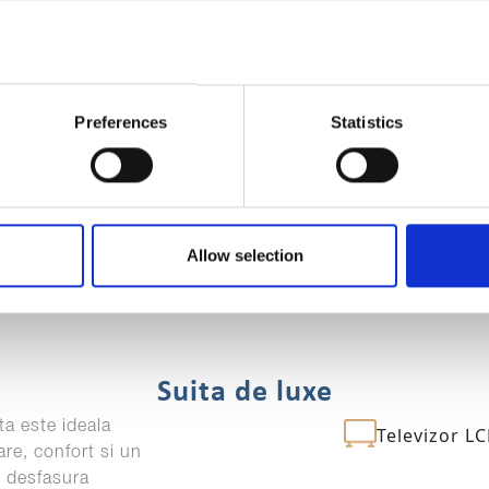
Preferences
Statistics
Allow selection
Suita de luxe
ta este ideala
Televizor L
are, confort si un
i desfasura