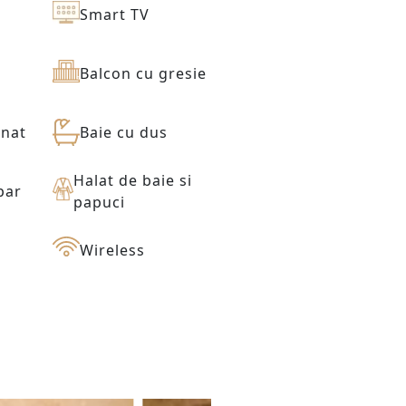
Smart TV
Balcon cu gresie
onat
Baie cu dus
Halat de baie si
par
papuci
Wireless